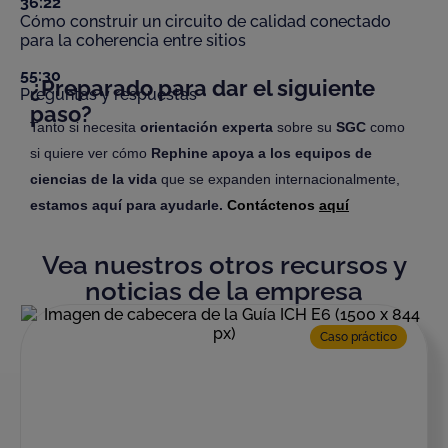
36:22
Cómo construir un circuito de calidad conectado
para la coherencia entre sitios
55:30
¿Preparado para dar el siguiente
Preguntas y respuestas
paso?
Tanto si necesita
orientación experta
sobre su
SGC
como
si quiere ver cómo
Rephine apoya a los equipos de
ciencias de la vida
que se expanden internacionalmente,
estamos aquí para ayudarle.
Contáctenos
aquí
Vea nuestros otros recursos y
noticias de la empresa
Caso práctico