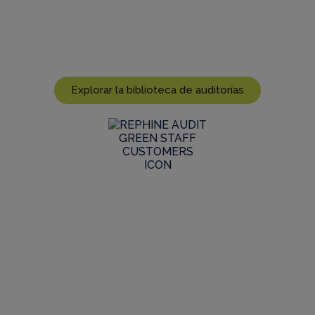
Explore nuestra biblioteca global de auditoría
GMP para ver el rango y el alcance de los
informes activos que tenemos en stock
Explorar la biblioteca de auditorías
Únase a una auditoría en curso
Especifique sus requisitos únicos para su
inclusión en una próxima inspección e informe,