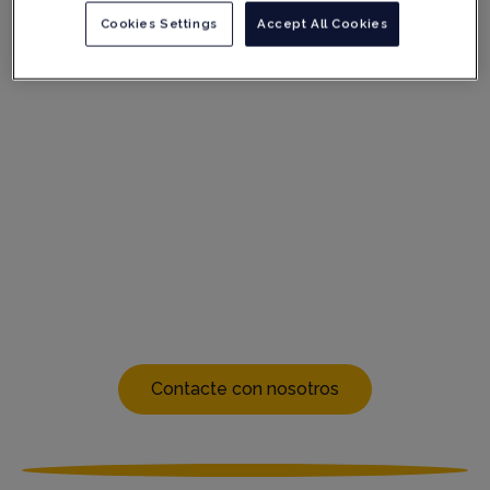
Servicio de asesoramiento sobre el sistema de
Cookies Settings
Accept All Cookies
gestión de la calidad
Servicios a medida para el mercado de dispositivos
médicos
Servicios y informes de auditoría, incluidas
auditorías a petición e informes de auditoría listos
para usar revalidados
Con nuestros procesos perfeccionados, el diseño de
servicios a medida, el uso adecuado de la tecnología
y la coherencia de los informes de auditoría, hemos
establecido una reputación envidiable y somos
ampliamente reconocidos como el
estándar de oro
en nuestro campo.
Contacte con nosotros