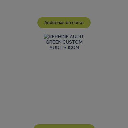
optimice la eficiencia y el control de costes de la
auditoría de sus proveedores
Auditorías en curso
Encargar una auditoría a medida
Para necesidades personalizadas, realizamos
rigurosas auditorías personalizadas a petición de
fabricantes farmacéuticos a nivel mundial