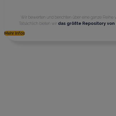
Wir bewerten und berichten über eine ganze Reihe v
Tatsächlich bieten wir
das größte Repository
von 
Mehr Infos
Willkommen bei