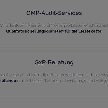
GMP-Audit-Services
r. Wir unterstützen Pharma- und Medizinprodukteunternehmen auf
Qualitätssicherungsdiensten für die Lieferkette
.
GxP-Beratung
 auf Verbesserungen in allen Fertigungssystemen und -prozesse
mpliance
in allen Phasen des Produktentwicklungs- und Fertigu