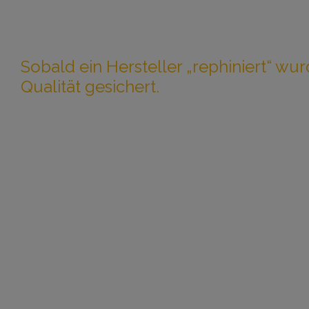
Rephine
Sobald ein Hersteller „rephiniert“ wurd
Qualität gesichert.
Wir sind Experten für Produktqualität und bedienen die s
Life-Science-Industrie – einschließlich der globalen Lie
Pharma-, Biotech- und Medizinprodukteherstellung. Un
Dienstleistungen erstrecken sich über den gesamten
Produktentwicklungslebenszyklus – von
Rohstoffen/Gerätekomponenten bis zur Patientenvers
Zu den wichtigsten Angeboten gehören:-
GxP-Readiness-Services
Digitale Transformation von Fertigungskontrollen, ein
Roboterkapazitäten
Beratungsdienst für Qualitätsmanagementsysteme
Maßgeschneiderte Dienstleistungen für den Markt fü