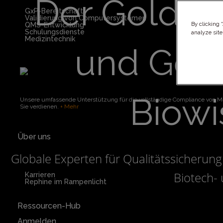
Der Goldst
GxP-Bereitschaft
Validierung von Computersystemen
By clicking 
QMS-Entwicklung
Schulungsdienste
analyze site
Medizintechnik
und Gerä
Biowi
Unsere umfassende Unterstützung für die vollständige Compliance von Med
Sie verdienen.
+ Mehr
Über uns
Globale Experten für Qualitätssicherun
Biotech-
Karrieren
Rephine im Rampenlicht
Ressourcen-Hub
Anmelden