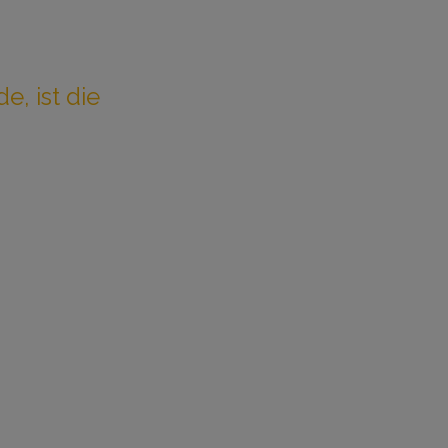
e, ist die
treng regulierte
ferketten der
sere
orgung.
schließlich
r Medizinprodukte