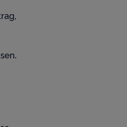
rag,
esen.