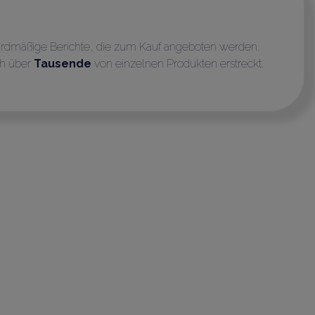
dardmäßige Berichte, die zum Kauf angeboten werden.
ich über
Tausende
von einzelnen Produkten erstreckt.