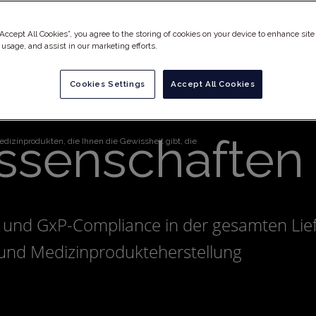
andard für Pr
“Accept All Cookies”, you agree to the storing of cookies on your device to enhance site
 usage, and assist in our marketing efforts.
tequalität in 
Cookies Settings
Accept All Cookies
ssenschaften
izinprodukten, die Ihnen die Gewissheit gibt, die
g und GxP-Compliance in der gesamten Lie
 und Medizinprodukteherstellung