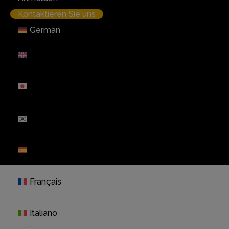
Kontaktieren Sie uns
German
English
日本語
한국어
Español
Français
Italiano