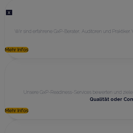
X
Wir sind erfahrene GxP-Berater, Auditoren und Praktike
Mehr Infos
Unsere GxP-Readiness-Services bewerten und zielen
Qualität oder Co
Mehr Infos