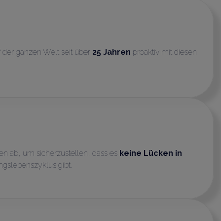
 der ganzen Welt seit über
25 Jahren
proaktiv mit diesen
n ab, um sicherzustellen, dass es
keine Lücken in
ngslebenszyklus gibt.