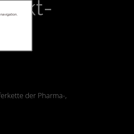
odukt-
 navigation,
den
ferkette der Pharma-,