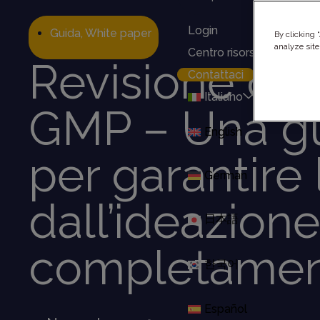
Login
Guida
,
White paper
By clicking 
analyze site
Centro risorse
Revisione del
Contattaci
Italiano
GMP – Una g
English
per garantire
German
dall’ideazione
日本語
completame
한국어
Español