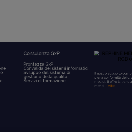
Consulenza GxP
Prontezza GxP
one
Convalida dei sistemi informatici
to
Sviluppo del sistema di
Il nostro supporto compl
gestione della qualità
piena conformità dei dis
ne
Servizi di formazione
medici, ti offre la tranqu
meriti.
+ Altro