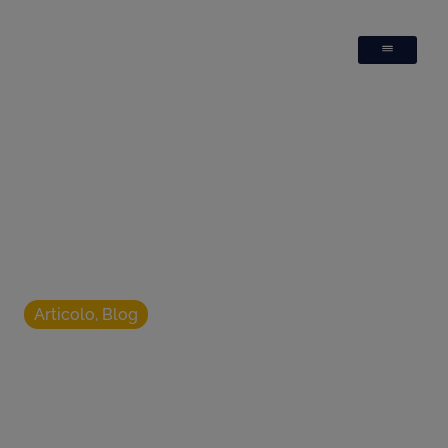
Articolo
,
Blog
Come un Audit dei
Servizi Interni Può
Massimizzare la