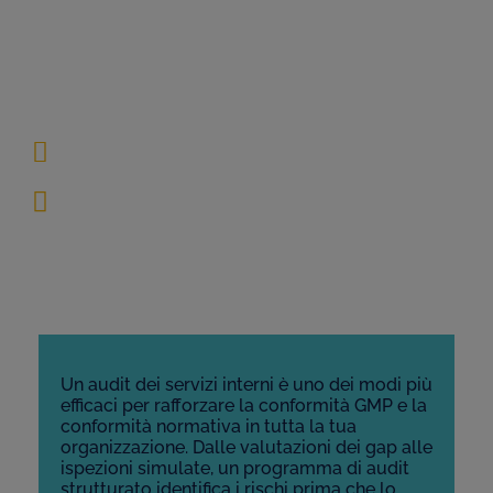
Tua Conformità
Normativa
Maggio 21, 2026
15 Minutes
Un audit dei servizi interni è uno dei modi più
efficaci per rafforzare la conformità GMP e la
conformità normativa in tutta la tua
organizzazione. Dalle valutazioni dei gap alle
ispezioni simulate, un programma di audit
strutturato
identifica
i rischi prima che lo