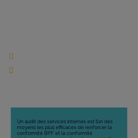
maximiser votre
conformité
réglementaire
mai 21, 2026
15 Minutes
Un audit des services internes est l’un des
moyens les plus efficaces de renforcer la
conformité BPF et la conformité