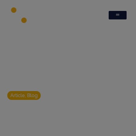
Article
,
Blog
Comment un audit
des services
internes peut