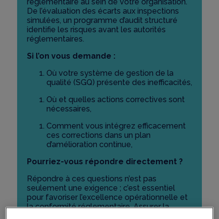
réglementaire au sein de votre organisation.
De l’évaluation des écarts aux inspections
simulées, un programme d’audit structuré
identifie
les risques avant les autorités
réglementaires.
Si l’on vous demande :
Où votre système de gestion de la
qualité (SGQ) présente des inefficacités,
Où et quelles actions correctives sont
nécessaires,
Comment vous intégrez efficacement
ces corrections dans un plan
d’amélioration continue,
Pourriez-vous répondre directement ?
Répondre à ces questions n’est pas
seulement une exigence ; c’est essentiel
pour favoriser l’excellence opérationnelle et
la conformité réglementaire. Assurer la
conformité aux bonnes pratiques de