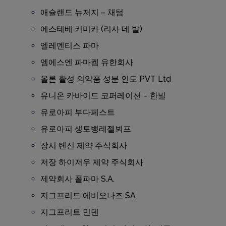
애슐랜드 뉴저지 – 채텀
에스테베 키미카 (리사 데 발)
엘레멘티스 파마
엠에스엔 파마켐 유한회사
올론 활성 의약품 성분 인도 PVT Ltd
유니온 카바이드 코퍼레이션 – 한빌
유로아피 부다페스트
유로아피 생토뱅레젤뵈프
장시 톈신 제약 주식회사
저장 하이저우 제약 주식회사
제약회사 폴파마 S.A.
지그프리드 에비오나즈 SA
지그프리트 민덴