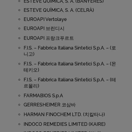
ESTEVE QUÍMICA, S. A. (BANYERES)
ESTEVE QUÍMICA, S. A. (CELRÀ)
EUROAPI Vertolaye
EUROAPI 브린디시
EUROAPI 프랑크푸르트
F.I.S. – Fabbrica Italiana Sintetici S.p.A. – (로
니고)
F.I.S. – Fabbrica Italiana Sintetici S.p.A. – (몬
테키오)
F.I.S. – Fabbrica Italiana Sintetici S.p.A. – (테
르몰리)
FARMABIOS S.p.A
GERRESHEIMER 코삼바
HARMAN FINOCHEM LTD. (치칼타나)
INDOCO REMEDIES LIMITED (KAIRE)