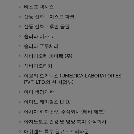
바스프 텍사스
산둥 신화 – 이스트 파크
산둥 신화 – 후톈 공원
솔라라 비자그
솔라라 푸두체리
심바이오텍 파마랩 (주)
심바이오티카
아몰리 오가닉스 (UMEDICA LABORATORIES
PVT. LTD.의 한 사업부)
아미 생명과학
아미노 케미컬스 LTD.
아시아 화학 산업 주식회사 (테바 테크)
아지노모토 건강 및 영양 북미 주식회사
애쉬랜드 특수 원료 – 프리타운