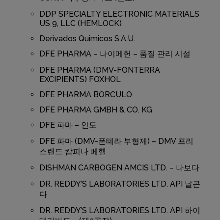
DDP SPECIALTY ELECTRONIC MATERIALS
US 9, LLC (HEMLOCK)
Derivados Quimicos S.A.U.
DFE PHARMA – 나이메헌 – 품질 관리 시설
DFE PHARMA (DMV-FONTERRA
EXCIPIENTS) FOXHOL
DFE PHARMA BORCULO
DFE PHARMA GMBH & CO. KG
DFE 파마 – 인도
DFE 파마 (DMV-폰테라 부형제) – DMV 프리
스랜드 캄피나 베헬
DISHMAN CARBOGEN AMCIS LTD. – 나보다
DR. REDDY’S LABORATORIES LTD. API 날곤
다
DR. REDDY’S LABORATORIES LTD. API 하이