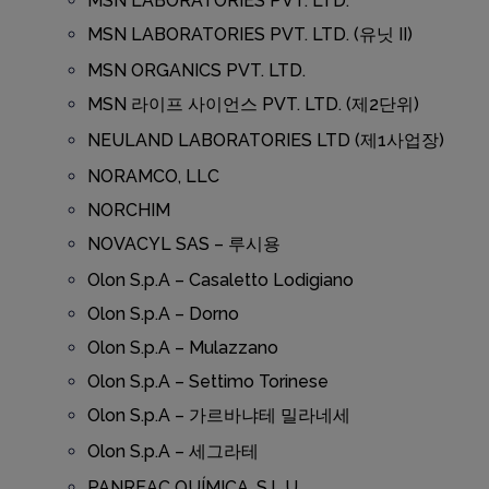
MSN LABORATORIES PVT. LTD.
MSN LABORATORIES PVT. LTD. (유닛 II)
MSN ORGANICS PVT. LTD.
MSN 라이프 사이언스 PVT. LTD. (제2단위)
NEULAND LABORATORIES LTD (제1사업장)
NORAMCO, LLC
NORCHIM
NOVACYL SAS – 루시용
Olon S.p.A – Casaletto Lodigiano
Olon S.p.A – Dorno
Olon S.p.A – Mulazzano
Olon S.p.A – Settimo Torinese
Olon S.p.A – 가르바냐테 밀라네세
Olon S.p.A – 세그라테
PANREAC QUÍMICA, S.L.U.