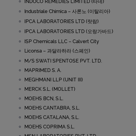
INDOCO REMEDIES LIMITED (타네)
Industriale Chimica – 사론노 (이탈리아)
IPCA LABORATORIES LTD (랏람)
IPCA LABORATORIES LTD (오랑가바드)
ISP Chemicals LLC – Calvert City
Liconsa – 과달라하라 (스페인)
M/S SWATI SPENTOSE PVT. LTD.
MAPRIMED S. A.
MEGHMANI LLP (UNIT III)
MERCK S.L. (MOLLET)
MOEHS BCN, S.L.
MOEHS CANTABRA, S.L.
MOEHS CATALANA, S.L.
MOEHS COPRIMA S.L.