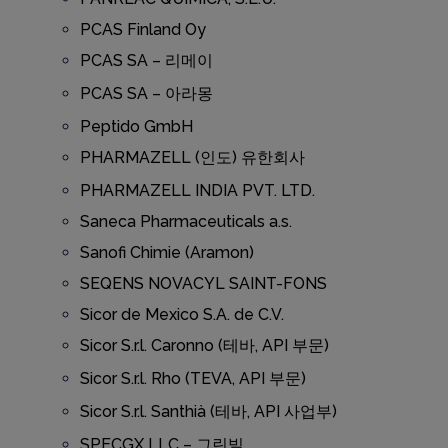
PCAS Finland Oy
PCAS SA – 리메이
PCAS SA – 아라몽
Peptido GmbH
PHARMAZELL (인도) 유한회사
PHARMAZELL INDIA PVT. LTD.
Saneca Pharmaceuticals a.s.
Sanofi Chimie (Aramon)
SEQENS NOVACYL SAINT-FONS
Sicor de Mexico S.A. de C.V.
Sicor S.r.l. Caronno (테바, API 부문)
Sicor S.r.l. Rho (TEVA, API 부문)
Sicor S.r.l. Santhià (테바, API 사업부)
SPECGX LLC – 그린빌