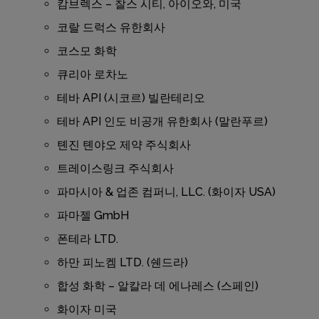
캄브렉스 – 찰스 시티, 아이오와, 미국
코랄 드럭스 유한회사
코스모 화학
큐리아 로차노
테바 API (시코르) 빌란테리오
테바 API 인도 비공개 유한회사 (말란푸르)
톈진 톈야오 제약 주식회사
트레이스링크 주식회사
파마시아 & 업존 컴퍼니, LLC. (화이자 USA)
파마젤 GmbH
폰테라 LTD.
하만 피노켐 LTD. (쉔드라)
합성 화학 – 알칼라 데 에나레스 (스페인)
화이자 미국