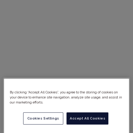
ーン全体における品質保証および
GxPコンプライアンスのグローバ
ルエキスパートです。
当社は成長を続けており、常に進
化しています。当社と共に成長
し、発展したいと考えているプロ
フェッショナルを求めています。
By clicking “Accept All Cookies”, you agree to the storing of cookies on
your device to enhance site navigation, analyze site usage, and assist in
our marketing efforts.
当社であなたの
Cookies Settings
Accept All Cookies