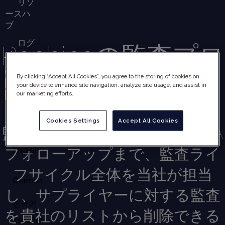
リソ
ースハ
ブ
ログ
Rephineの監査プロ
イン
お問
By clicking “Accept All Cookies”, you agree to the storing of cookies on
セス
い合わ
your device to enhance site navigation, analyze site usage, and assist in
our marketing efforts.
せ
日本
Cookies Settings
Accept All Cookies
語
監査の準備、実施、報告、CAPA
English
フォローアップまで、監査ライ
フサイクル全体を当社が担当
German
し、サプライヤーに対する監査
한국어
を貴社のリストから削除できる
Español