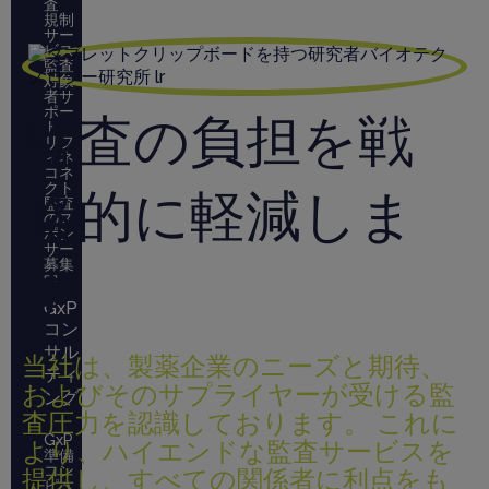
査
規制
サー
ビス
監査
対象
者サ
ポー
監査の負担を戦
ト
リフ
ィネ
コネ
クト
略的に軽減しま
監査
のス
ポン
サー
募集
す
中
GxP
コン
サル
当社は、製薬企業のニーズと期待、
ティ
およびそのサプライヤーが受ける監
ング
査圧力を認識しております。 これに
GxP
より、ハイエンドな監査サービスを
準備
コン
提供し、すべての関係者に利点をも
ピュ