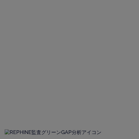
どこでサポートが必
要ですか？
GMP監査、品質保証、およびデジタル化
において、当社は取引するすべての関係
者にとって最適なパートナーです。
当社は、お客様が規制当局のニーズと期待を常に上回ることが
できるように、広範なGMPコンサルティングサービスを提供
しています。