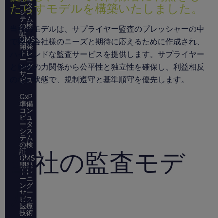
たらすモデルを構築いたしました。
ータ
シス
テム
の検
当社のモデルは、サプライヤー監査のプレッシャーの中
証
QMS
で製薬会社様のニーズと期待に応えるために作成され、
開発
トレ
ハイエンドな監査サービスを提供します。サプライヤー
ーニ
と顧客の力関係から公平性と独立性を確保し、利益相反
ング
サー
のない状態で、規制遵守と基準順守を優先します。
ビス
GxP
準備
コン
ピュ
ータ
シス
テム
の検
証
当社の監査モデ
QMS
開発
トレ
ーニ
ング
ル
サー
ビス
医療
技術