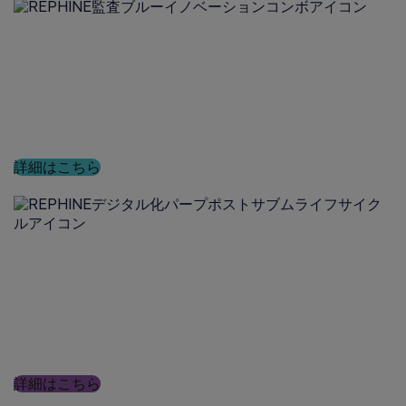
GxPコンサルティング
お客様の製品が最新のGxP規格に完全に準拠してい
ることを実証し、市場に投入できるよう、当社がど
のように支援できるかをご覧ください
詳細はこちら
デジタル化
データインテグリティから新しいシステムの導入ま
で、デジタルマインドセットを持つ当社の経験豊富
なチームが、お客様を変革的な成果へと導きます
詳細はこちら