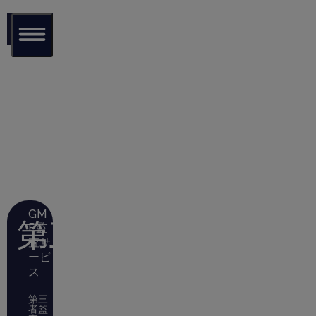
グロ
ーバル
監査ラ
イブラ
リ
サー
ビス
GM
第三者監査
P監
査サ
ービ
ス
第三
者監