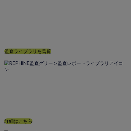
グローバル監査ライブラリ
当社の広範なGMP監査ライブラリを調べて、在庫の
あるライブレポートの範囲と範囲を確認したり、ラ
イブ監査に参加したり、オーダーメイドの監査を依
頼したりできます
監査ライブラリを閲覧
GMP監査サービス
当社の専門知識を通じて、サプライチェーン内でラ
イフサイエンス製造サプライヤーの資格とGMP監査
の高い基準を維持します
詳細はこちら