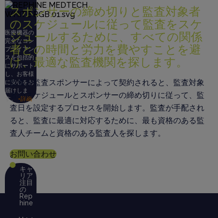
スポンサーの締め切りと監査対象者
のスケジュールに従って監査をスケ
医療機器の
ジュールするために、すべての関係
完全なコン
者との時間と労力を費やすことを避
プライアン
スを包括的
け、最適な監査機関を探します。
にサポート
し、お客様
監査が監査スポンサーによって契約されると、監査対象
に安心をお
届けしま
者のスケジュールとスポンサーの締め切りに従って、監
す。
+詳細
査日を設定するプロセスを開始します。監査が手配され
私た
ると、監査に最適に対応するために、最も資格のある監
ちにつ
査人チームと資格のある監査人を探します。
いて
お問い合わせ
キャ
リア
注目
の
Rep
hine