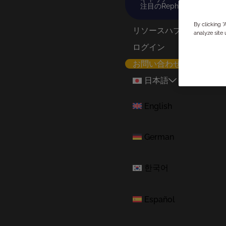
注目のRephine
GMP監査
By clicking 
リソースハブ
analyze site 
ログイン
お問い合わせ
ライフサイエンス製造サプライヤー
日本語
GMP監査は、おそらく弊社が最も得
English
弊社は25年以上にわたりこれらのサ
と、最高水準の厳格さを適用するこ
German
한국어
Español