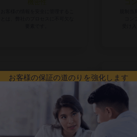
機密性
コ
お客様の情報を安全に管理するこ
規制当
とは、弊社のプロセスに不可欠な
コン
要素です。
受け入
お客様の保証の道のりを強化します
専門知識
QMS、
専門的で、経験豊富で
サイト全
資格のある監査人によって実施さ
別に
れます。