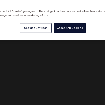
サービス
“Accept All Cookies”, you agree to the storing of cookies on your device to enhance site na
usage, and assist in our marketing efforts.
Cookies Settings
Accept All Cookies
の適格性評価とサプライチェーン
意とする能力です。
ービスを提供しており、その高い一貫性
とで知られています。