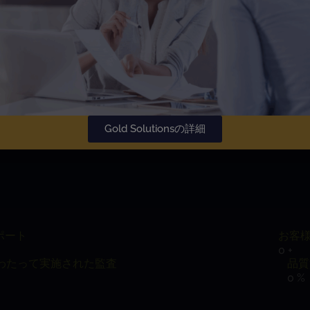
Gold Solutionsの詳細
ポート
お客
0
+
にわたって実施された監査
品質
0
%