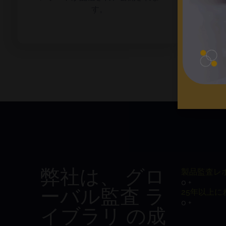
す。
弊社は、 グロ
製品監査レ
0
+
ーバル監査 ラ
25年以上
0
+
イブラリ の成