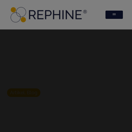
Artikel
,
Blog
MDR & IVDR-
Konformität: Ein
strategischer