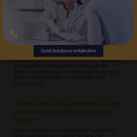
Geschäftsprozesse und schafft das operative
Rückgrat, das Skalierbarkeit unterstützt, das
Fehlerrisiko reduziert und Vertrauen bei
Investoren, Kunden und Benannten Stellen
gleichermaßen aufbaut.
Dasselbe gilt für das Risikomanagement nach
ISO 14971. Ein effektives
Risikomanagementsystem funktioniert als
Gold Solutions entdecken
kontinuierliche Disziplin und nicht als einmalige
Risikoanalyseübung und integriert sich während
des gesamten Produktlebenszyklus in die
klinische Bewertung, Marktüberwachung nach
dem Inverkehrbringen sowie Design und
Entwicklung.
Technische Dokumentation und
Interaktionen mit Benannten
Stellen
Unzureichende und inkonsistente Technische
Dokumentation wird weithin als eine der