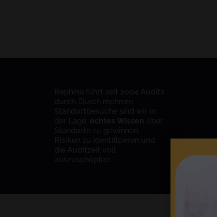
Rephine führt seit 2004 Audits
durch. Durch mehrere
Standortbesuche sind wir in
der Lage,
echtes Wissen
über
Standorte zu gewinnen,
Risiken zu identifizieren und
die Auditzeit voll
auszuschöpfen.