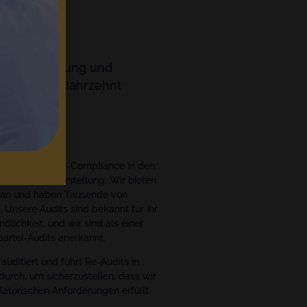
richterstattung und
über einem Jahrzehnt
ements
icherung und GxP-Compliance in den
dizintechnikherstellung. Wir bieten
en an und haben Tausende von
 Unsere Audits sind bekannt für ihr
dlichkeit, und wir sind als einer
artei-Audits anerkannt.
uditiert und führt Re-Audits in
 durch, um sicherzustellen, dass wir
latorischen Anforderungen erfüllt.