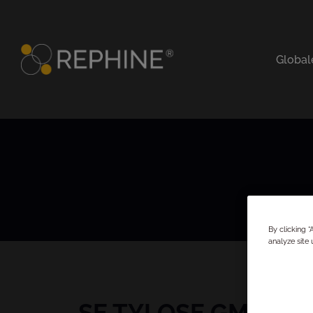
Global
By clicking 
analyze site 
SE TYLOSE GMBH & 