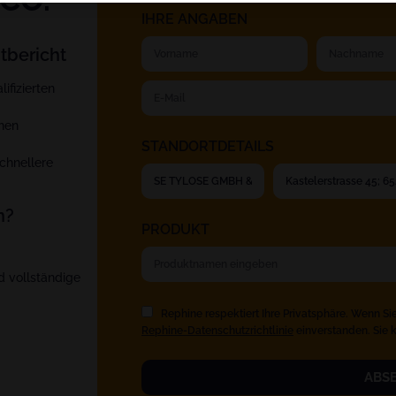
IHRE ANGABEN
tbericht
fizierten
nen
STANDORTDETAILS
chnellere
n?
PRODUKT
d vollständige
Rephine respektiert Ihre Privatsphäre. Wenn Sie
Rephine-Datenschutzrichtlinie
einverstanden. Sie 
ABS