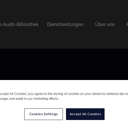
e Audit-Bibliothek
Dienstleistungen
Über uns
“Accept All Cookies”, you agree to the storing of cookies on your device to enhance site na
usage, and assist in our marketing efforts.
Cookies Settings
Accept All Cookies
CO.