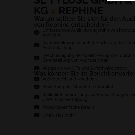
KG
x
REPHINE
Warum sollten Sie sich für den Audi
von Rephine entscheiden?
Umfassendes Audit, durchgeführt von hochquali
Auditoren
Kostensenkungen durch Reduzierung der inter
Auditbelastung
Beschleunigung der Qualifizierungszeit durch s
Bereitstellung von Auditberichten
Akzeptiert von QPs und Aufsichtsbehörden
Was können Sie im Bericht erwarte
Auditbereich und -methodik
Bewertung der Standortkonformität
Kritikalitätsbeurteilung von Beobachtungen un
CAPA-Nachverfolgung
Produktspezifische Details
Und vieles mehr...