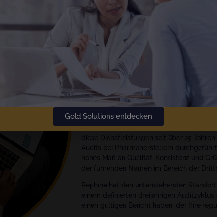
Der
Goldstandard
in der Auditbe
Compliance; Rephine führt seit 
Audits durch.
Optimierung Ihres Audit-Manag
Gold Solutions entdecken
Wir sind globale Experten für Qualitätss
Lieferketten der Pharma-, Biotech- und Me
diese Dienstleistungen seit über 25 Jahr
Audits bei Pharmaherstellern durchgeführt.
hohes Maß an Qualität, Konsistenz und Grün
der führenden Namen im Bereich der Drittp
Rephine hat den untenstehenden Standort a
einem definierten dreijährigen Auditzyklus
einen gültigen Bericht haben, der Ihre regu